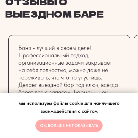
ТОЖЕ
ЗАНИМАЕТЕСЬ
ОРГАНИЗАЦИЕЙ
МЕРОПРИЯТИЙ
?
ДАВАЙТЕ
СОТРУДНИЧАТЬ!
ЗАПОЛНИТЬ АНКЕТУ
мы используем файлы cookie для наилучшего
взаимодействия с сайтом
ОК, БОЛЬШЕ НЕ ПОКАЗЫВАТЬ
КОНТАКТЫ