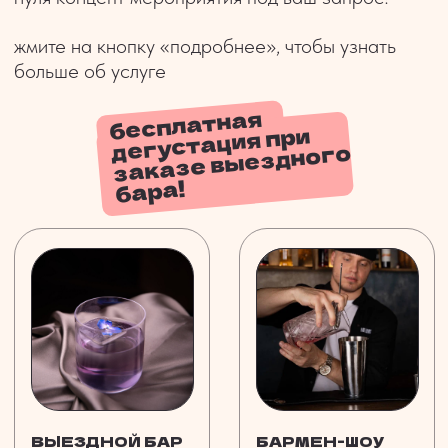
кейтеринг, бар, DJ,
кульминация любого
фотограф, видеограф,
вечера и эффектная
— всё, что вы только
локация для ваших фото
можете себе
представить
ПОДРОБНЕЕ
УЗНАТЬ СТОИМОСТЬ
СТОИМОСТЬ УСЛУГ
ВЫЕЗДНОГО БАРА