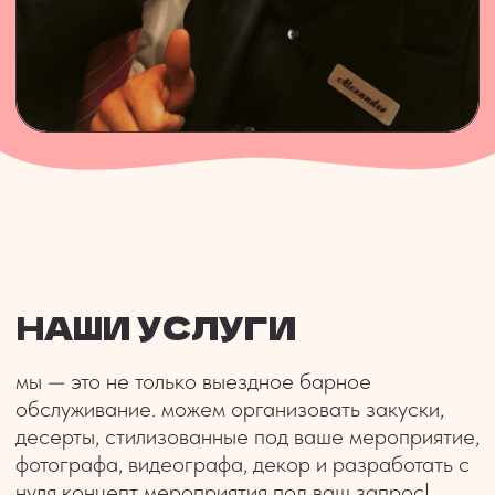
МАСТЕР-КЛАСС
КОКТЕЙЛЬНЫЙ
ПО НАСТОЙКАМ
МАСТЕР КЛАСС
ДЛЯ КОМПАНИИ
идеальный интерактив
приготовите и
на корпоратив, день
заберете домой
рождения, девичник/
парочку самых
мальчишник
необычных настоек
ПОДРОБНЕЕ
ПОДРОБНЕЕ
ПИРАМИДА ИЗ
ВСЕ И СРАЗУ
БОКАЛОВ