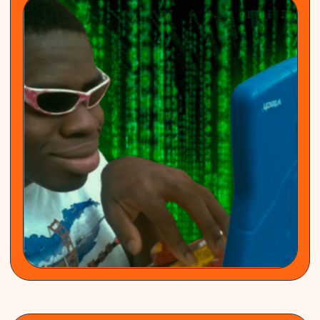
Да, мы привезём оборудование для
приготовления коктейлей, барную стойку,
столы, бокалы и стаканы, трубочки — всё, что
вы закажете. Заказывая выездной бар, вы
можете быть уверены, что ваше мероприятие
пройдет успешно
Как происходит оплата?
Чтобы начать работать с нами, вы ничего
не платите. Только к моменту брони вашей
даты, нужно будет внести 50% стоимости.
Оставшиеся 50% — в день мероприятия
Лёд вы тоже привозите?