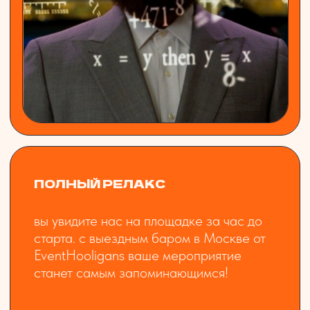
ИВАН
АРТЁМ
опыт: 13 лет
основатель, актер, бармен, чтец, жнец
бар-менеджер, но счи
тренером ресурсных 