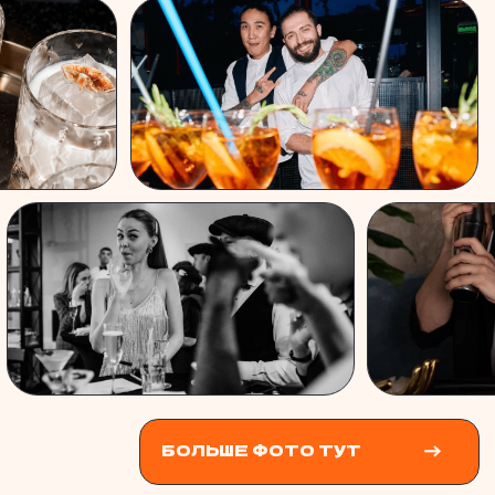
ОТЗЫВЫ О
ВЫЕЗДНОМ БАРЕ
Нам ооочень понра
Ваня - лучший в своем деле!
Иваном и его кома
Профессиональный подход,
связи 24/7, помогл
организационные задачи закрывает
нашего бюджета, п
на себя полностью, можно даже не
качество предоста
переживать, что что-то упустишь.
Все закупили и при
Делает выездной бар под ключ, всегда
установленный сро
берет все с запасом. Бармен-Шоу -
ребята были друже
суперкрутое, яркое, делает все на
напитки по пожела
высшем уровне, как сольно, так и в
барной карты). Все
паре. Как агентство Endorphin Group,
профессиональным
и как частный продюсер я работаю
коктейли были оче
исключительно с Ваней. Профессионал
оформлены и очень
своего дела и очень приятный человек
большое за такой 
с прекрасной командой. Совместно
ответственный подх
работали с Иваном на мероприятиях
для СберМобайл, СберУниверситет,