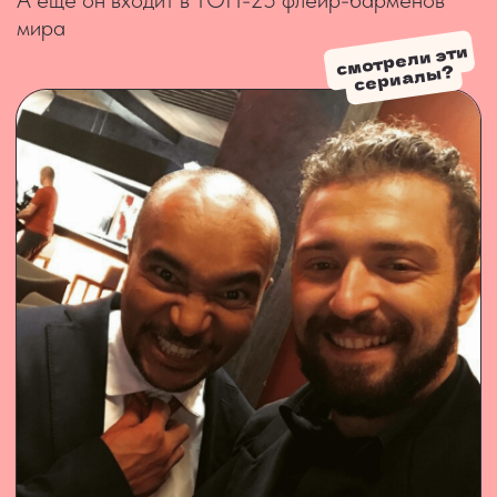
бара!
ВЫЕЗДНОЙ БАР
БАРМЕН-ШОУ
алкогольный,
шоу с флейрингом
безалкогольный бар
и элементами
на любой ваш ивент
акробатики от самого
медийного бармена
страны
ПОДРОБНЕЕ
ПОДРОБНЕЕ