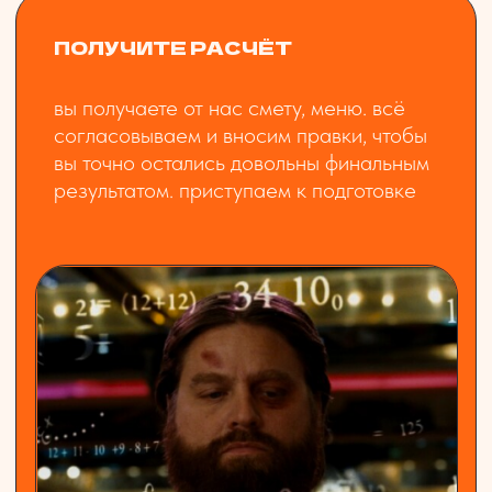
Да, мы рассчитаем необходимое количество
льда для ваших коктейлей и позаботился о
нем и доставке выездного бара в Москве
Вы работаете по договору?
Да, мы работем по договору. Закажите
премиум выездной бар и освободите время
от подготовительной рутины!
НАША КОМАНДА
листай, чтобы познакомиться
с нашей командой