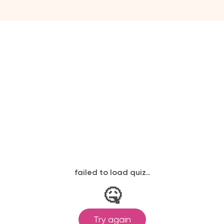
Александр
Полина
Соколовский
Гагарина
Нелли
Влад А4
Ермолаева
Пётр
Александра
Осипов
Дроздова