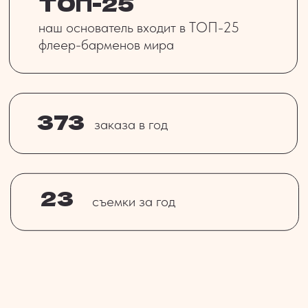
Наш основатель Иван — актёр-бармен, вы
услуги на
могли видеть его в сериалах Кухня, Отель
несколько часов
Элеон, СашаТаня, клипах Ленинград и Zivert.
или целый день
Так что для ваших гостей будет работать
выездной бармен из телека
А ещё он входит в ТОП-25 флейр-барменов
мира
смотрели эти
сериалы?