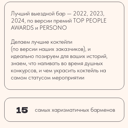
15
самых харизматичных барменов
14
лет успешной работы
> 3150
мероприятий отработано с 2011г.
> 1 000 000
коктейлей сделаны нашими руками
ТОП-25
наш основатель входит в ТОП-25
флеер-барменов мира