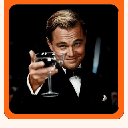
УЛЬЯНА
МАРИНА
директор
этого цирка
как истинный смм-щик
по маркетингу
видео