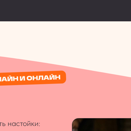
астойки:
поединке
то
ри,