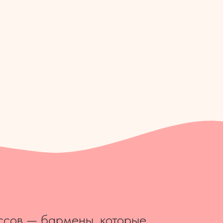
армены, которые
бары, в которые вы
них авторские креативные