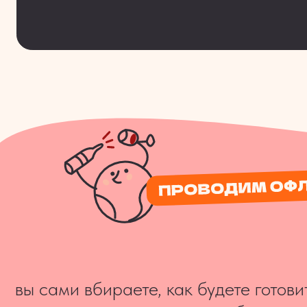
вы сами вбираете, как будете готовить н
поделитесь на команды и в барменском 
решите, кто круче
или отбросите дух соперничества и прос
насладитесь процессом без решений жю