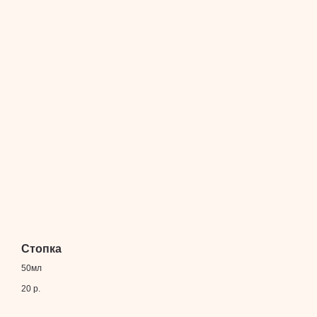
пн-вс 10:00-22:00
+7 903 136 36 16
alisa@eventhooligans.com
Договор оферты
Соглашение на обработку
персональных данных
Политика конфиденциальности
© Все права защищены
ИП Кравченко Иван
Михайлович
ИНН 911007653234
ОГРНИП 318911200093493
Стопка
50мл
20
р.