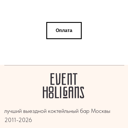
пирамида из бокалов
аренда кофемашины и работа бариста
коктейльная карта
Оплата
мастер-класс по настойкам
винная выездная дегустация
коктейльный мастер-класс
винное казино
хостес для мероприятий
официанты для мероприятий
бармены на съемки
бармен для мероприятий
сомелье для мероприятий
ведущий для мероприятий
пн-вс 10:00-22:00
+7 903 136 36 16
alisa@eventhooligans.com