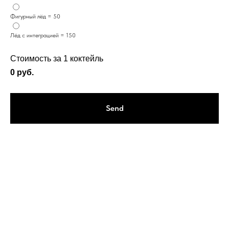
Фигурный лёд = 50
Лёд с интеграцией = 150
Стоимость за 1 коктейль
0
руб.
Send