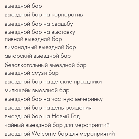
Договор оферты
Соглашение на обработку
персональных данных
Политика конфиденциальности
© Все права защищены
ИП Кравченко Иван
Михайлович
ИНН 911007653234
ОГРНИП 318911200093493