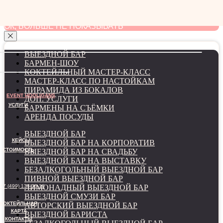
мы используем файлы cookie для наилучшего
взаимодействия с сайтом
ОК, БОЛЬШЕ НЕ ПОКАЗЫВАТЬ
ВЫЕЗДНОЙ БАР
БАРМЕН-ШОУ
КОКТЕЙЛЬНЫЙ МАСТЕР-КЛАСС
МАСТЕР-КЛАСС ПО НАСТОЙКАМ
ПИРАМИДА ИЗ БОКАЛОВ
EVENT HOOLIGANS
ДОП. УСЛУГИ
УСЛУГИ
БАРМЕНЫ НА СЪЁМКИ
АРЕНДА ПОСУДЫ
ВЫЕЗДНОЙ БАР
КЕЙСЫ
ВЫЕЗДНОЙ БАР НА КОРПОРАТИВ
СТОИМОСТЬ
ВЫЕЗДНОЙ БАР НА СВАДЬБУ
ВЫЕЗДНОЙ БАР НА ВЫСТАВКУ
БЕЗАЛКОГОЛЬНЫЙ ВЫЕЗДНОЙ БАР
ПИВНОЙ ВЫЕЗДНОЙ БАР
+7 (499) 136-36-16
ЛИМОНАДНЫЙ ВЫЕЗДНОЙ БАР
ВЫЕЗДНОЙ СМУЗИ БАР
КОКТЕЙЛЬНАЯ
АВТОРСКИЙ ВЫЕЗДНОЙ БАР
КАРТА
ВЫЕЗДНОЙ БАРИСТА
КОНТАКТЫ