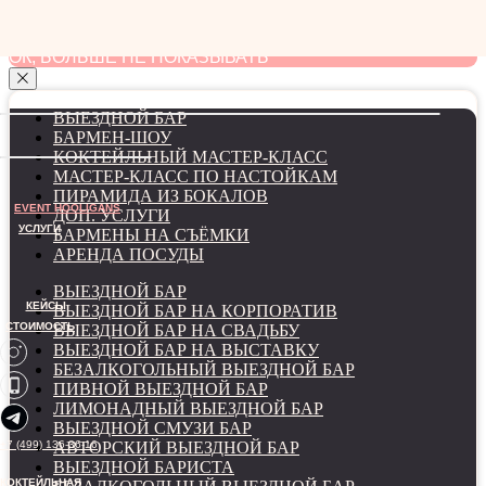
мы используем файлы cookie для наилучшего
взаимодействия с сайтом
ОК, БОЛЬШЕ НЕ ПОКАЗЫВАТЬ
ВЫЕЗДНОЙ БАР
БАРМЕН-ШОУ
КОКТЕЙЛЬНЫЙ МАСТЕР-КЛАСС
МАСТЕР-КЛАСС ПО НАСТОЙКАМ
ПИРАМИДА ИЗ БОКАЛОВ
EVENT HOOLIGANS
ДОП. УСЛУГИ
УСЛУГИ
БАРМЕНЫ НА СЪЁМКИ
АРЕНДА ПОСУДЫ
ВЫЕЗДНОЙ БАР
КЕЙСЫ
ВЫЕЗДНОЙ БАР НА КОРПОРАТИВ
СТОИМОСТЬ
ВЫЕЗДНОЙ БАР НА СВАДЬБУ
ВЫЕЗДНОЙ БАР НА ВЫСТАВКУ
БЕЗАЛКОГОЛЬНЫЙ ВЫЕЗДНОЙ БАР
ПИВНОЙ ВЫЕЗДНОЙ БАР
ЛИМОНАДНЫЙ ВЫЕЗДНОЙ БАР
ВЫЕЗДНОЙ СМУЗИ БАР
+7 (499) 136-36-16
АВТОРСКИЙ ВЫЕЗДНОЙ БАР
ВЫЕЗДНОЙ БАРИСТА
КОКТЕЙЛЬНАЯ