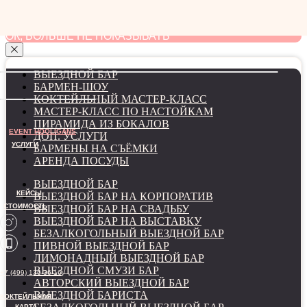
мы используем файлы cookie для наилучшего
взаимодействия с сайтом
ОК, БОЛЬШЕ НЕ ПОКАЗЫВАТЬ
ВЫЕЗДНОЙ БАР
БАРМЕН-ШОУ
КОКТЕЙЛЬНЫЙ МАСТЕР-КЛАСС
МАСТЕР-КЛАСС ПО НАСТОЙКАМ
ПИРАМИДА ИЗ БОКАЛОВ
EVENT HOOLIGANS
ДОП. УСЛУГИ
УСЛУГИ
БАРМЕНЫ НА СЪЁМКИ
АРЕНДА ПОСУДЫ
ВЫЕЗДНОЙ БАР
КЕЙСЫ
ВЫЕЗДНОЙ БАР НА КОРПОРАТИВ
СТОИМОСТЬ
ВЫЕЗДНОЙ БАР НА СВАДЬБУ
ВЫЕЗДНОЙ БАР НА ВЫСТАВКУ
БЕЗАЛКОГОЛЬНЫЙ ВЫЕЗДНОЙ БАР
ПИВНОЙ ВЫЕЗДНОЙ БАР
ЛИМОНАДНЫЙ ВЫЕЗДНОЙ БАР
ВЫЕЗДНОЙ СМУЗИ БАР
+7 (499) 136-36-16
АВТОРСКИЙ ВЫЕЗДНОЙ БАР
ВЫЕЗДНОЙ БАРИСТА
КОКТЕЙЛЬНАЯ
КАРТА