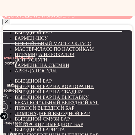
мы используем файлы cookie для наилучшего
взаимодействия с сайтом
ОК, БОЛЬШЕ НЕ ПОКАЗЫВАТЬ
ВЫЕЗДНОЙ БАР
БАРМЕН-ШОУ
КОКТЕЙЛЬНЫЙ МАСТЕР-КЛАСС
МАСТЕР-КЛАСС ПО НАСТОЙКАМ
ПИРАМИДА ИЗ БОКАЛОВ
EVENT HOOLIGANS
ДОП. УСЛУГИ
УСЛУГИ
БАРМЕНЫ НА СЪЁМКИ
АРЕНДА ПОСУДЫ
ВЫЕЗДНОЙ БАР
КЕЙСЫ
ВЫЕЗДНОЙ БАР НА КОРПОРАТИВ
СТОИМОСТЬ
ВЫЕЗДНОЙ БАР НА СВАДЬБУ
ВЫЕЗДНОЙ БАР НА ВЫСТАВКУ
БЕЗАЛКОГОЛЬНЫЙ ВЫЕЗДНОЙ БАР
ПИВНОЙ ВЫЕЗДНОЙ БАР
ЛИМОНАДНЫЙ ВЫЕЗДНОЙ БАР
ВЫЕЗДНОЙ СМУЗИ БАР
+7 (499) 136-36-16
АВТОРСКИЙ ВЫЕЗДНОЙ БАР
ВЫЕЗДНОЙ БАРИСТА
КОКТЕЙЛЬНАЯ