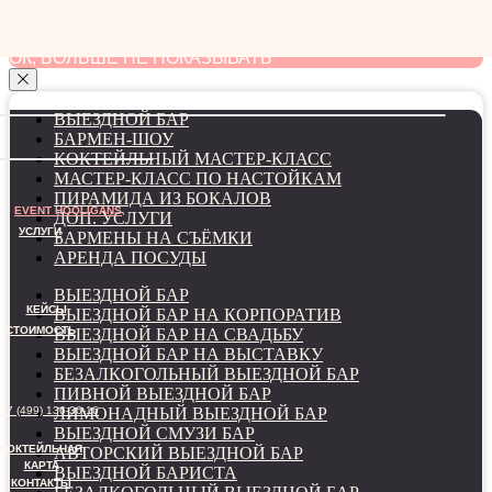
мы используем файлы cookie для наилучшего
взаимодействия с сайтом
ОК, БОЛЬШЕ НЕ ПОКАЗЫВАТЬ
ВЫЕЗДНОЙ БАР
БАРМЕН-ШОУ
КОКТЕЙЛЬНЫЙ МАСТЕР-КЛАСС
МАСТЕР-КЛАСС ПО НАСТОЙКАМ
ПИРАМИДА ИЗ БОКАЛОВ
EVENT HOOLIGANS
ДОП. УСЛУГИ
УСЛУГИ
БАРМЕНЫ НА СЪЁМКИ
АРЕНДА ПОСУДЫ
ВЫЕЗДНОЙ БАР
КЕЙСЫ
ВЫЕЗДНОЙ БАР НА КОРПОРАТИВ
СТОИМОСТЬ
ВЫЕЗДНОЙ БАР НА СВАДЬБУ
ВЫЕЗДНОЙ БАР НА ВЫСТАВКУ
БЕЗАЛКОГОЛЬНЫЙ ВЫЕЗДНОЙ БАР
ПИВНОЙ ВЫЕЗДНОЙ БАР
+7 (499) 136-36-16
ЛИМОНАДНЫЙ ВЫЕЗДНОЙ БАР
ВЫЕЗДНОЙ СМУЗИ БАР
КОКТЕЙЛЬНАЯ
АВТОРСКИЙ ВЫЕЗДНОЙ БАР
КАРТА
ВЫЕЗДНОЙ БАРИСТА
КОНТАКТЫ