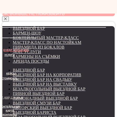
мы используем файлы cookie для наилучшего
взаимодействия с сайтом
ОК, БОЛЬШЕ НЕ ПОКАЗЫВАТЬ
ВЫЕЗДНОЙ БАР
БАРМЕН-ШОУ
КОКТЕЙЛЬНЫЙ МАСТЕР-КЛАСС
МАСТЕР-КЛАСС ПО НАСТОЙКАМ
ПИРАМИДА ИЗ БОКАЛОВ
EVENT HOOLIGANS
ДОП. УСЛУГИ
УСЛУГИ
БАРМЕНЫ НА СЪЁМКИ
АРЕНДА ПОСУДЫ
ВЫЕЗДНОЙ БАР
КЕЙСЫ
ВЫЕЗДНОЙ БАР НА КОРПОРАТИВ
СТОИМОСТЬ
ВЫЕЗДНОЙ БАР НА СВАДЬБУ
ВЫЕЗДНОЙ БАР НА ВЫСТАВКУ
БЕЗАЛКОГОЛЬНЫЙ ВЫЕЗДНОЙ БАР
ПИВНОЙ ВЫЕЗДНОЙ БАР
+7 (499) 136-36-16
ЛИМОНАДНЫЙ ВЫЕЗДНОЙ БАР
ВЫЕЗДНОЙ СМУЗИ БАР
КОКТЕЙЛЬНАЯ
АВТОРСКИЙ ВЫЕЗДНОЙ БАР
КАРТА
ВЫЕЗДНОЙ БАРИСТА
КОНТАКТЫ