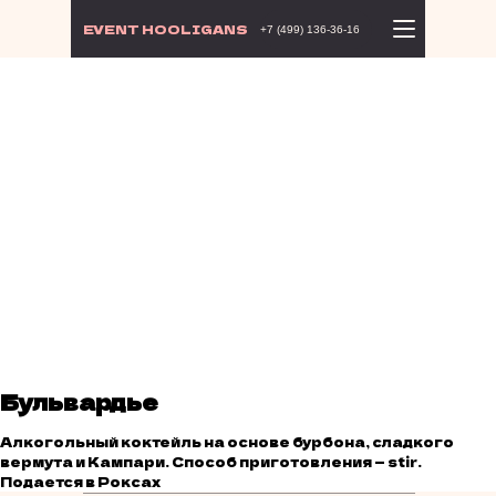
EVENT HOOLIGANS
+7 (499) 136-36-16
Бульвардье
Алкогольный коктейль на основе бурбона, сладкого
вермута и Кампари. Способ приготовления — stir.
Подается в Роксах